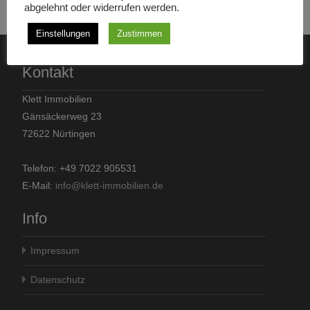
abgelehnt oder widerrufen werden.
Einstellungen
Zustimmen
Kontakt
Klett Immobilien
Gänsäckerweg 23
72622 Nürtingen
Telefon: +49 7022 905531
E-Mail:
info@klett-immobilien.de
Info
Impressum
Datenschutz