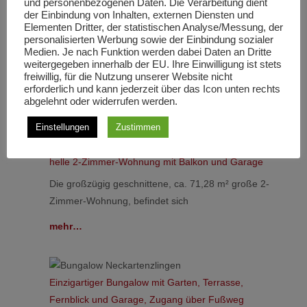
und personenbezogenen Daten. Die Verarbeitung dient
der Einbindung von Inhalten, externen Diensten und
Wohnanlage No10
Elementen Dritter, der statistischen Analyse/Messung, der
personalisierten Werbung sowie der Einbindung sozialer
Exklusive Wohnanlage in historischer Textilfabrik –
Medien. Je nach Funktion werden dabei Daten an Dritte
Modernes Wohnen trifft auf
weitergegeben innerhalb der EU. Ihre Einwilligung ist stets
freiwillig, für die Nutzung unserer Website nicht
mehr…
erforderlich und kann jederzeit über das Icon unten rechts
abgelehnt oder widerrufen werden.
Einstellungen
Zustimmen
Für Selbstnutzer o. Kapitalanleger: Ansprechende,
helle 2-Zimmer-Wohnung mit Balkon und Garage
Die großzügig geschnittene, ca. 71,28 m² große 2-
Zimmer-Wohnung, befindet sich
mehr…
Einzigartiger Bungalow mit Garten, Terrasse,
Fernblick und Garage, Zugang über Fußweg